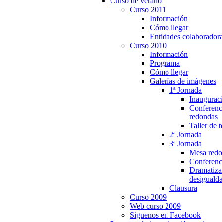
Curso de verano
Curso 2011
Información
Cómo llegar
Entidades colaborador
Curso 2010
Información
Programa
Cómo llegar
Galerías de imágenes
1ª Jornada
Inaugurac
Conferenc
redondas
Taller de t
2ª Jornada
3ª Jornada
Mesa red
Conferenci
Dramatiza
desiguald
Clausura
Curso 2009
Web curso 2009
Siguenos en Facebook