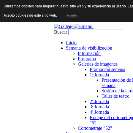
Utilizamos cookies para mejorar nuestro sitio web y su experiencia al usarlo. La
Política Social Eur
Acepto cookies de este sitio web.
Acepto
Buscar
Inicio
Semana de visibilización
Información
Programa
Galerías de imágenes
Promoción semana
1ª Jornada
Presentación de 
semana
Sesión de la tard
Taller de teatro
2ª Jornada
3ª Jornada
4ª Jornada
Rodaje del cortometraj
"52"
Cortometraje "52"