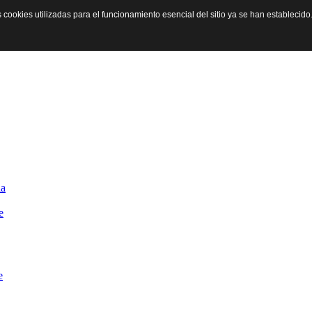
s cookies utilizadas para el funcionamiento esencial del sitio ya se han establecid
opea e Inclusión Social - Univer
la
e
e