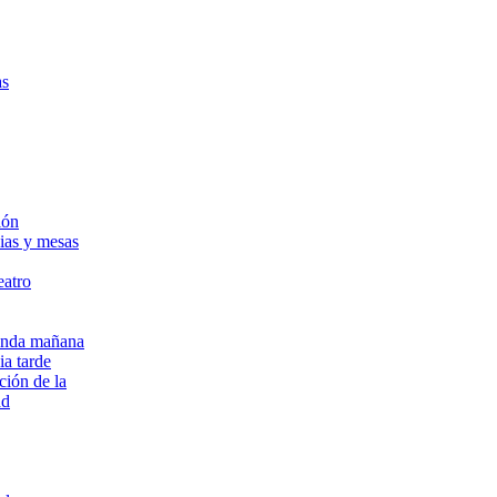
as
ión
ias y mesas
eatro
onda mañana
a tarde
ción de la
ad